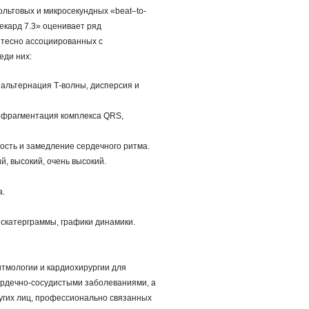
льтовых и микросекундных «beat–to-
екард 7.3» оценивает ряд
 тесно ассоциированных с
еди них:
альтернация Т-волны, дисперсия и
 фрагментация комплекса QRS,
ость и замедление сердечного ритма.
, высокий, очень высокий.
а.
 скатерграммы, графики динамики.
тмологии и кардиохирургии для
ердечно-сосудистыми заболеваниями, а
угих лиц, профессионально связанных