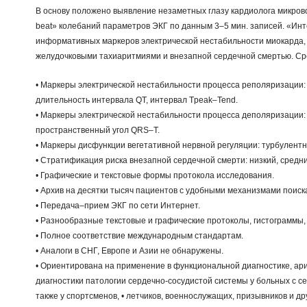
В основу положено выявление незаметных глазу кардиолога микрово
beat» колебаний параметров ЭКГ по данным 3–5 мин. записей. «Инт
информативных маркеров электрической нестабильности миокарда,
желудочковыми тахиаритмиями и внезапной сердечной смертью. Ср
•
Маркеры электрической нестабильности процесса реполяризации: 
длительность интервала QT, интервал Tpeak–Tend.
•
Маркеры электрической нестабильности процесса деполяризации:
пространственный угол QRS–T.
•
Маркеры дисфункции вегетативной нервной регуляции: турбулентн
•
Стратификация риска внезапной сердечной смерти: низкий, средний
•
Графические и текстовые формы протокола исследования.
•
Архив на десятки тысяч пациентов с удобными механизмами поиск
•
Передача–прием ЭКГ по сети Интернет.
•
Разнообразные текстовые и графические протоколы, гистограммы,
•
Полное соответствие международным стандартам.
•
Аналоги в СНГ, Европе и Азии не обнаружены.
•
Ориентирована на применение в функциональной диагностике, ари
диагностики патологии сердечно-сосудистой системы у больных c с
также у спортсменов,
•
летчиков, военнослужащих, призывников и др