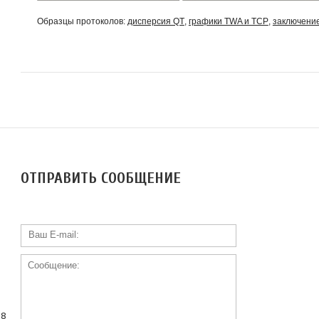
Образцы протоколов:
дисперсия QT
,
графики TWA и ТСР
,
заключени
ОТПРАВИТЬ СООБЩЕНИЕ
18